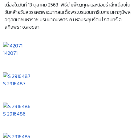
เนื่องในวันที่ 13 ตุลาคม 2563 พิธีบำเพ็ญกุศลและน้อมรำลึกเนื่องใน
วันคล้ายวันสวรรคตพระบาทสมเด็จพระบรมชนกาธิเบศร มหาภูมิพล
อดุลยเดชมหาราช บรมนาถบพิตร ณ หอประชุมรัตนโกสินทร์ อ
สทิงพระ จ.สงขลา
142071
S 2916487
S 2916486